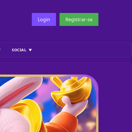
Login
Registrar-se
SOCIAL