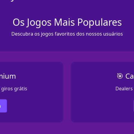
Os Jogos Mais Populares
Descubra os jogos favoritos dos nossos usuários
emium
🎯 Ca
 giros grátis
Dealers
a