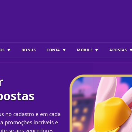
OS
BÔNUS
CONTA
MOBILE
APOSTAS
r
postas
s no cadastro e em cada
a promoções incríveis e
unte-se aos vencedores