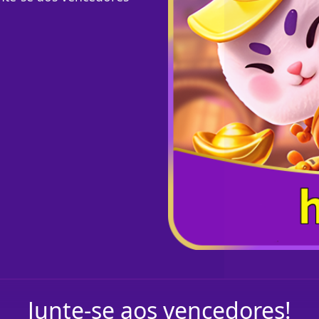
Junte-se aos vencedores!