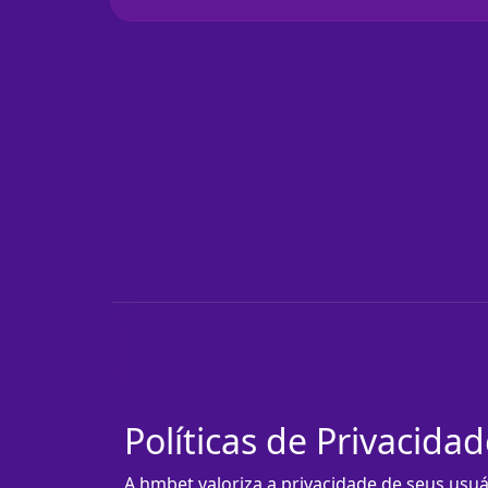
Políticas de Privacida
A hmbet valoriza a privacidade de seus usu