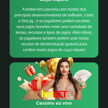
A hmbet tem parceria com muitos dos
principais desenvolvedores de software, como
a Slot pg , e os jogadores podem escolher
seus jogos favoritos entre uma variedade de
temas, recursos e tipos de jogos. Além disso,
os jogadores também podem usar nosso
recurso de demonstração gratuita para
conferir esses jogos de caça-níqueis
Cassino ao vivo