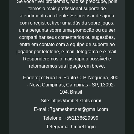
Se você tiver problemas, não se preocupe, pois
temos o mais profissional suporte de
atendimento ao cliente. Se precisar de ajuda
com o registro, tiver uma dúvida sobre jogos,
uma pergunta sobre uma promoção ou quiser
compartilhar seus comentários ou sugestões,
entre em contato com a equipe de suporte ao
jogador por telefone, e-mail, telegrama e e-mail.
Responderemos o mais rápido possível e
retornaremos sua ligação em breve.
Endereço: Rua Dr. Paulo C. P. Nogueira, 800
- Nova Campinas, Campinas - SP, 13092-
104, Brasil
Site: https://hmbet-slots.com/
E-mail:
7gamesbet.net@gmail.com
Telefone: +551136629999
Telegrama: hmbet login