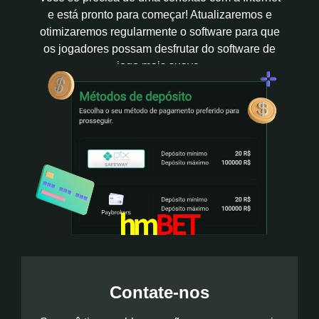
e está pronto para começar! Atualizaremos e
otimizaremos regularmente o software para que
os jogadores possam desfrutar do software de
jogo mais suave.
Contate-nos