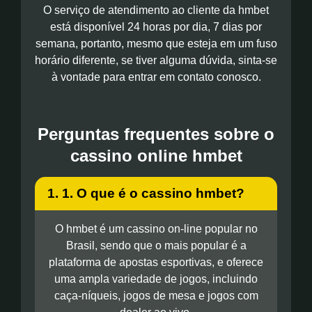
O serviço de atendimento ao cliente da hmbet
está disponível 24 horas por dia, 7 dias por
semana, portanto, mesmo que esteja em um fuso
horário diferente, se tiver alguma dúvida, sinta-se
à vontade para entrar em contato conosco.
Perguntas frequentes sobre o
cassino online hmbet
1. 1. O que é o cassino hmbet?
O hmbet é um cassino on-line popular no
Brasil, sendo que o mais popular é a
plataforma de apostas esportivas, e oferece
uma ampla variedade de jogos, incluindo
caça-níqueis, jogos de mesa e jogos com