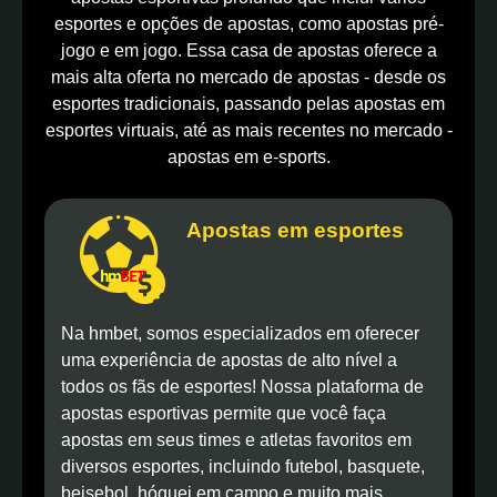
esportes e opções de apostas, como apostas pré-
jogo e em jogo. Essa casa de apostas oferece a
mais alta oferta no mercado de apostas - desde os
esportes tradicionais, passando pelas apostas em
esportes virtuais, até as mais recentes no mercado -
apostas em e-sports.
Apostas em esportes
Na hmbet, somos especializados em oferecer
uma experiência de apostas de alto nível a
todos os fãs de esportes! Nossa plataforma de
apostas esportivas permite que você faça
apostas em seus times e atletas favoritos em
diversos esportes, incluindo futebol, basquete,
beisebol, hóquei em campo e muito mais.