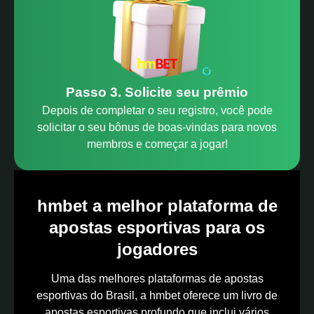
Passo 3. Solicite seu prêmio
Depois de completar o seu registro, você pode
solicitar o seu bônus de boas-vindas para novos
membros e começar a jogar!
hmbet a melhor plataforma de
apostas esportivas para os
jogadores
Uma das melhores plataformas de apostas
esportivas do Brasil, a hmbet oferece um livro de
apostas esportivas profundo que inclui vários