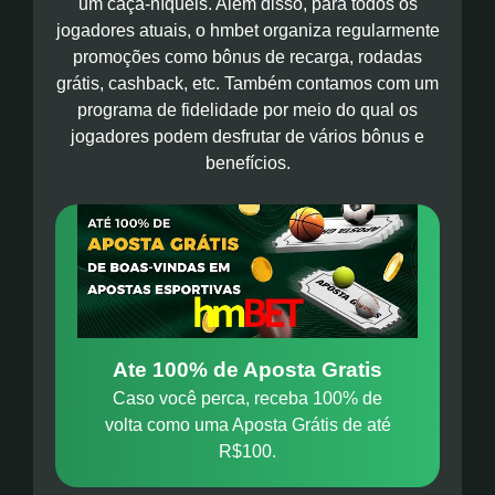
um caça-níqueis. Além disso, para todos os
jogadores atuais, o hmbet organiza regularmente
promoções como bônus de recarga, rodadas
grátis, cashback, etc. Também contamos com um
programa de fidelidade por meio do qual os
jogadores podem desfrutar de vários bônus e
benefícios.
Ate 100% de Aposta Gratis
Caso você perca, receba 100% de
volta como uma Aposta Grátis de até
R$100.