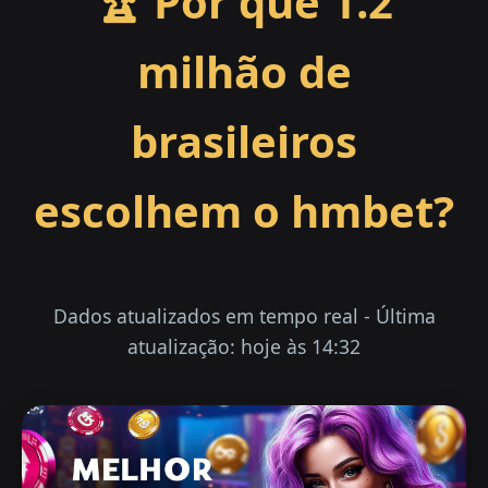
🏆 Por que 1.2
milhão de
brasileiros
escolhem o hmbet?
Dados atualizados em tempo real - Última
atualização: hoje às 14:32