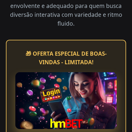
envolvente e adequado para quem busca
diversão interativa com variedade e ritmo
fluido.
🎁 OFERTA ESPECIAL DE BOAS-
VINDAS - LIMITADA!