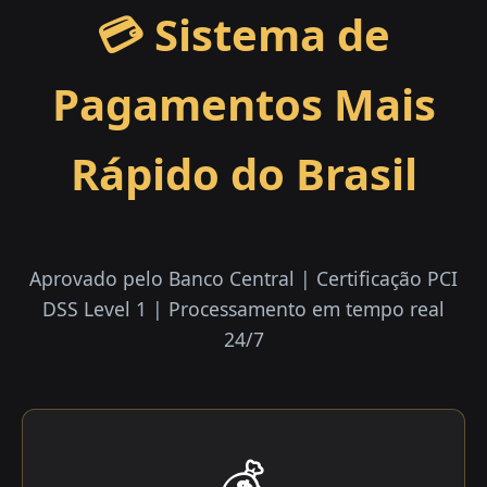
💳 Sistema de
Pagamentos Mais
Rápido do Brasil
Aprovado pelo Banco Central | Certificação PCI
DSS Level 1 | Processamento em tempo real
24/7
💰