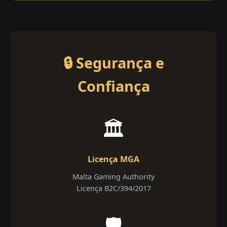
🔒 Segurança e
Confiança
🏛️
Licença MGA
Malta Gaming Authority
Licença B2C/394/2017
🛡️