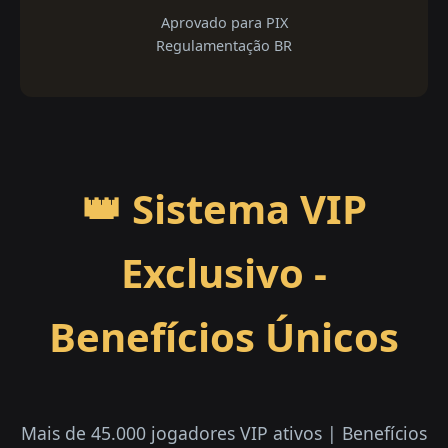
Aprovado para PIX
Regulamentação BR
👑 Sistema VIP
Exclusivo -
Benefícios Únicos
Mais de 45.000 jogadores VIP ativos | Benefícios