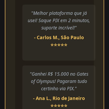
"Melhor plataforma que já
usei! Saque PIX em 2 minutos,
suporte incrível!"
- Carlos M., São Paulo
⭐⭐⭐⭐⭐
"Ganhei R$ 15.000 no Gates
of Olympus! Pagaram tudo
certinho via PIX."
- Ana L., Rio de Janeiro
⭐⭐⭐⭐⭐