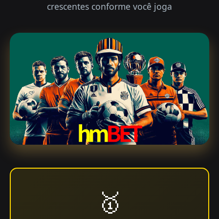
crescentes conforme você joga
🥇