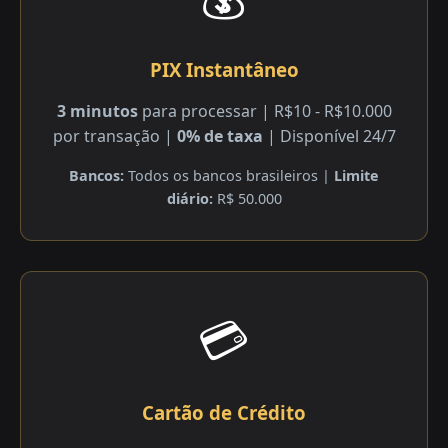
PIX Instantâneo
3 minutos
para processar | R$10 - R$10.000
por transação |
0% de taxa
| Disponível 24/7
Bancos:
Todos os bancos brasileiros |
Limite
diário:
R$ 50.000
💳
Cartão de Crédito