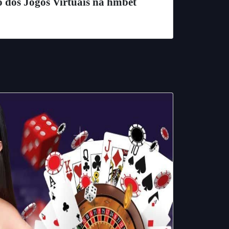
dos Jogos Virtuais na hmbet