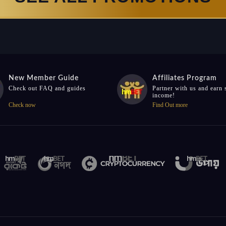
New Member Guide
Affiliates Program
Check out FAQ and guides
Partner with us and earn
income!
Check now
Find Out more