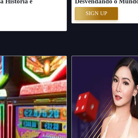
a História e
Desvendando o Mundo 
SIGN UP