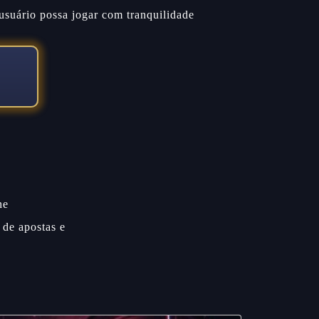
usuário possa jogar com tranquilidade
ne
 de apostas e