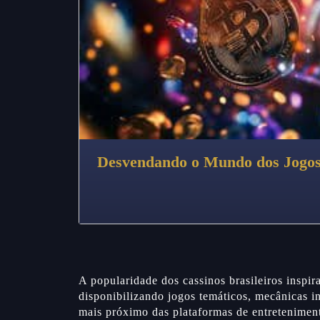
Desvendando o Mundo dos Jogos
A popularidade dos cassinos brasileiros inspir
disponibilizando jogos temáticos, mecânicas 
mais próximo das plataformas de entreteniment