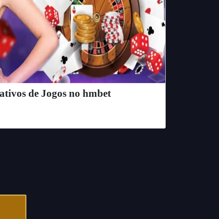
ativos de Jogos no hmbet