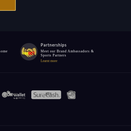
Partnerships
 some
Meet our Brand Ambassadors &
Sports Partners
Learnt more