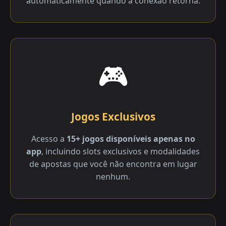
automaticamente quando a conexão retorna.
🎮
Jogos Exclusivos
Acesso a
15+ jogos disponíveis apenas no
app
, incluindo slots exclusivos e modalidades
de apostas que você não encontra em lugar
nenhum.