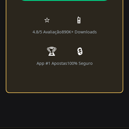
⭐
📱
4.8/5 Avaliação
890K+ Downloads
🏆
🔒
App #1 Apostas
100% Seguro