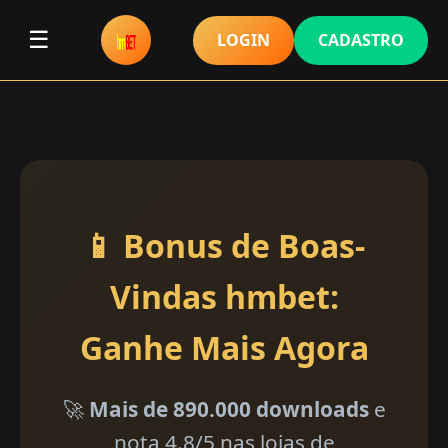
☰
LOGIN
CADASTRO
📱 Bonus de Boas-
Vindas hmbet:
Ganhe Mais Agora
🚀
Mais de 890.000 downloads
e
nota 4.8/5 nas lojas de