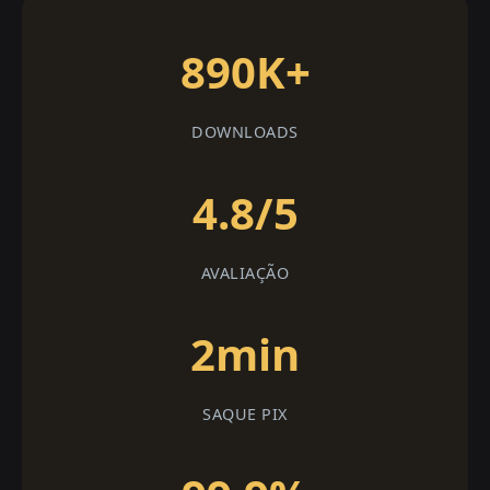
890K+
DOWNLOADS
4.8/5
AVALIAÇÃO
2min
SAQUE PIX