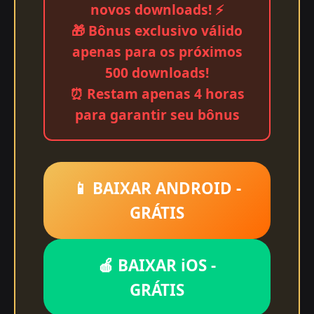
novos downloads! ⚡
🎁 Bônus exclusivo válido
apenas para os próximos
500 downloads!
⏰ Restam apenas 4 horas
para garantir seu bônus
📱 BAIXAR ANDROID -
GRÁTIS
🍎 BAIXAR iOS -
GRÁTIS