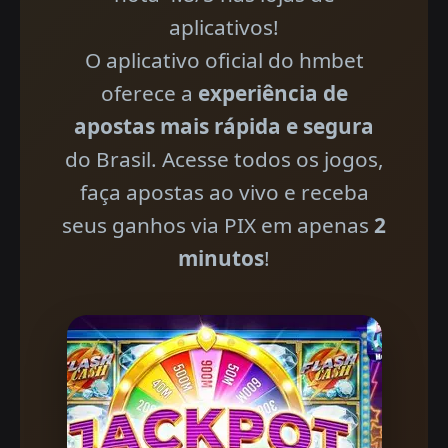
aplicativos!
O aplicativo oficial do hmbet
oferece a
experiência de
apostas mais rápida e segura
do Brasil. Acesse todos os jogos,
faça apostas ao vivo e receba
seus ganhos via PIX em apenas
2
minutos
!