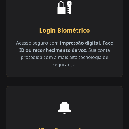
🔐
Login Biométrico
Acesso seguro com
impressão digital, Face
ID ou reconhecimento de voz
. Sua conta
protegida com a mais alta tecnologia de
segurança.
🔔