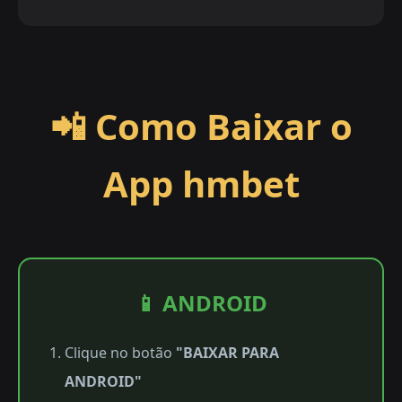
📲 Como Baixar o
App hmbet
📱 ANDROID
Clique no botão
"BAIXAR PARA
ANDROID"