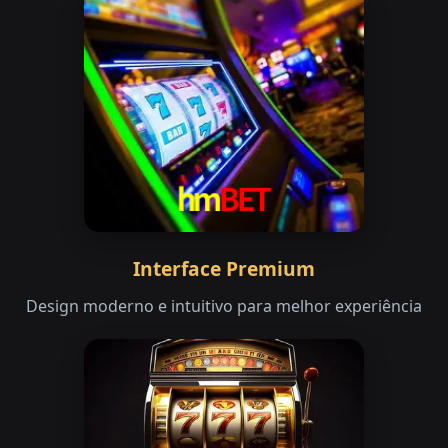
Interface Premium
Design moderno e intuitivo para melhor experiência