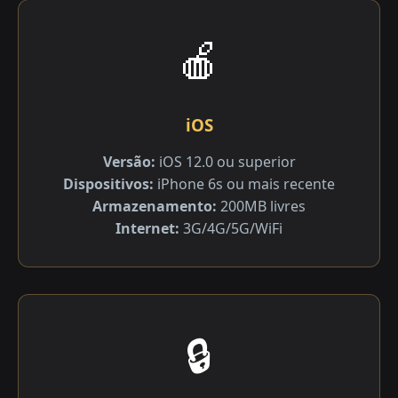
🍎
iOS
Versão:
iOS 12.0 ou superior
Dispositivos:
iPhone 6s ou mais recente
Armazenamento:
200MB livres
Internet:
3G/4G/5G/WiFi
🔒