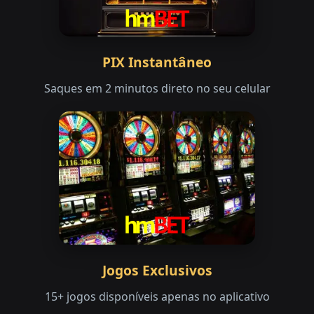
PIX Instantâneo
Saques em 2 minutos direto no seu celular
Jogos Exclusivos
15+ jogos disponíveis apenas no aplicativo