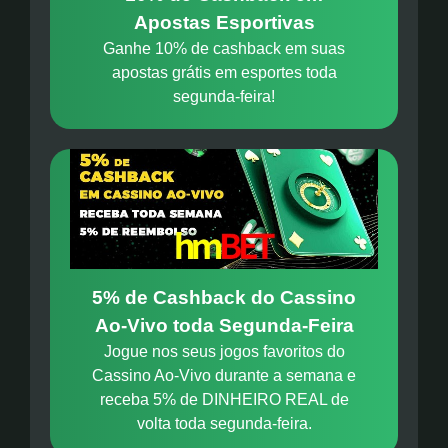
Apostas Esportivas
Ganhe 10% de cashback em suas
apostas grátis em esportes toda
segunda-feira!
5% de Cashback do Cassino
Ao-Vivo toda Segunda-Feira
Jogue nos seus jogos favoritos do
Cassino Ao-Vivo durante a semana e
receba 5% de DINHEIRO REAL de
volta toda segunda-feira.