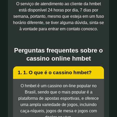
O serviço de atendimento ao cliente da hmbet
está disponível 24 horas por dia, 7 dias por
semana, portanto, mesmo que esteja em um fuso
horário diferente, se tiver alguma dúvida, sinta-se
à vontade para entrar em contato conosco.
Perguntas frequentes sobre o
cassino online hmbet
1. 1. O que é o cassino hmbet?
O hmbet é um cassino on-line popular no
Brasil, sendo que o mais popular é a
plataforma de apostas esportivas, e oferece
uma ampla variedade de jogos, incluindo
caça-níqueis, jogos de mesa e jogos com