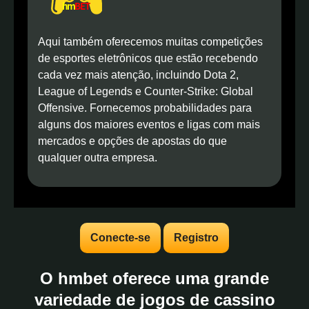
Aqui também oferecemos muitas competições
de esportes eletrônicos que estão recebendo
cada vez mais atenção, incluindo Dota 2,
League of Legends e Counter-Strike: Global
Offensive. Fornecemos probabilidades para
alguns dos maiores eventos e ligas com mais
mercados e opções de apostas do que
qualquer outra empresa.
Conecte-se
Registro
O hmbet oferece uma grande
variedade de jogos de cassino