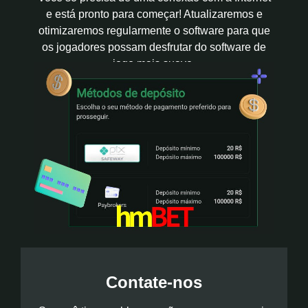
e está pronto para começar! Atualizaremos e
otimizaremos regularmente o software para que
os jogadores possam desfrutar do software de
jogo mais suave.
Contate-nos