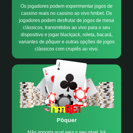
Os jogadores podem experimentar jogos de
cassino reais no cassino ao vivo hmbet. Os
jogadores podem desfrutar de jogos de mesa
clássicos, transmitidos ao vivo para o seu
dispositivo e jogar blackjack, roleta, bacará,
variantes de pôquer e outras opções de jogos
clássicos com crupiês ao vivo.
Pôquer
Não importa qual seja o seu nível, há