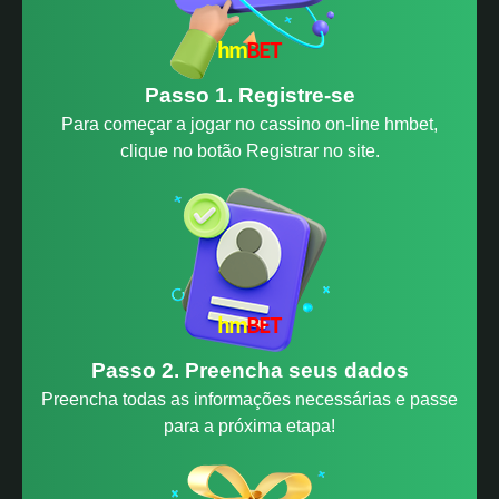
Passo 1. Registre-se
Para começar a jogar no cassino on-line hmbet,
clique no botão Registrar no site.
Passo 2. Preencha seus dados
Preencha todas as informações necessárias e passe
para a próxima etapa!