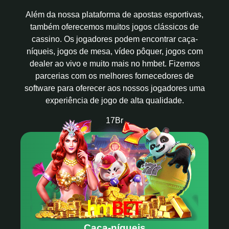
Além da nossa plataforma de apostas esportivas,
também oferecemos muitos jogos clássicos de
cassino. Os jogadores podem encontrar caça-
níqueis, jogos de mesa, vídeo pôquer, jogos com
dealer ao vivo e muito mais no hmbet. Fizemos
parcerias com os melhores fornecedores de
software para oferecer aos nossos jogadores uma
experiência de jogo de alta qualidade.
17Br
Caça-níqueis