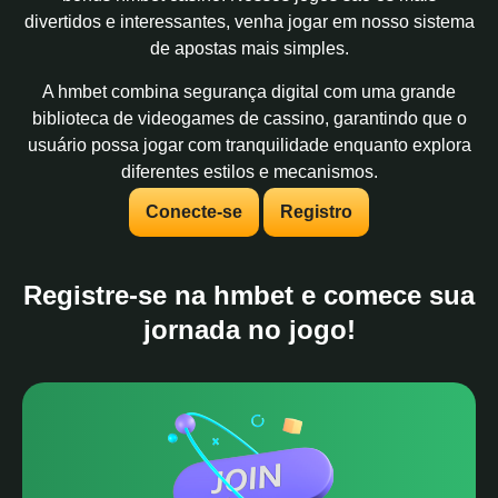
divertidos e interessantes, venha jogar em nosso sistema
de apostas mais simples.
A hmbet combina segurança digital com uma grande
biblioteca de videogames de cassino, garantindo que o
usuário possa jogar com tranquilidade enquanto explora
diferentes estilos e mecanismos.
Conecte-se
Registro
Registre-se na hmbet e comece sua
jornada no jogo!