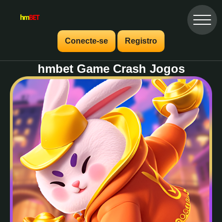
Conecte-se
Registro
hmbet Game Crash Jogos