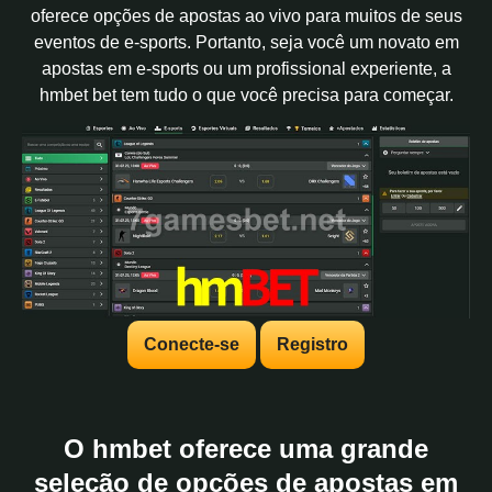
oferece opções de apostas ao vivo para muitos de seus
eventos de e-sports. Portanto, seja você um novato em
apostas em e-sports ou um profissional experiente, a
hmbet bet tem tudo o que você precisa para começar.
Conecte-se
Registro
O hmbet oferece uma grande
seleção de opções de apostas em