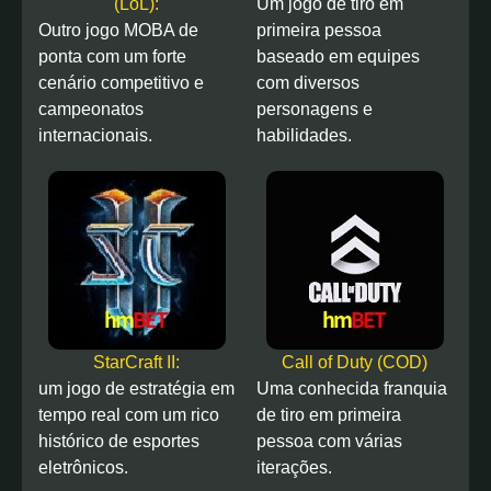
(LoL):
Um jogo de tiro em
Outro jogo MOBA de
primeira pessoa
ponta com um forte
baseado em equipes
cenário competitivo e
com diversos
campeonatos
personagens e
internacionais.
habilidades.
StarCraft II:
Call of Duty (COD)
um jogo de estratégia em
Uma conhecida franquia
tempo real com um rico
de tiro em primeira
histórico de esportes
pessoa com várias
eletrônicos.
iterações.