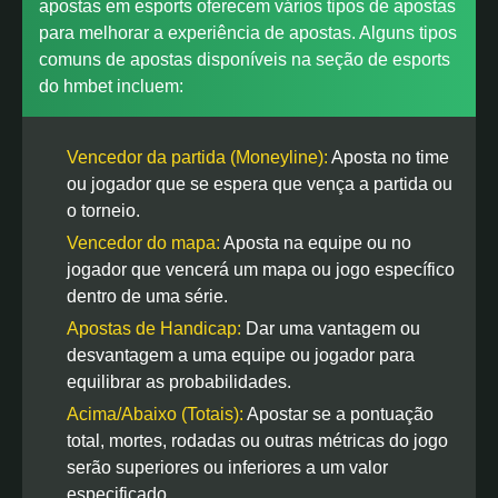
apostas em esports oferecem vários tipos de apostas
para melhorar a experiência de apostas. Alguns tipos
comuns de apostas disponíveis na seção de esports
do hmbet incluem:
Vencedor da partida (Moneyline):
Aposta no time
ou jogador que se espera que vença a partida ou
o torneio.
Vencedor do mapa:
Aposta na equipe ou no
jogador que vencerá um mapa ou jogo específico
dentro de uma série.
Apostas de Handicap:
Dar uma vantagem ou
desvantagem a uma equipe ou jogador para
equilibrar as probabilidades.
Acima/Abaixo (Totais):
Apostar se a pontuação
total, mortes, rodadas ou outras métricas do jogo
serão superiores ou inferiores a um valor
especificado.