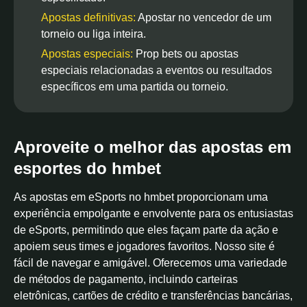
Apostas definitivas:
Apostar no vencedor de um
torneio ou liga inteira.
Apostas especiais:
Prop bets ou apostas
especiais relacionadas a eventos ou resultados
específicos em uma partida ou torneio.
Aproveite o melhor das apostas em
esportes do hmbet
As apostas em eSports no hmbet proporcionam uma
experiência empolgante e envolvente para os entusiastas
de eSports, permitindo que eles façam parte da ação e
apoiem seus times e jogadores favoritos. Nosso site é
fácil de navegar e amigável. Oferecemos uma variedade
de métodos de pagamento, incluindo carteiras
eletrônicas, cartões de crédito e transferências bancárias,