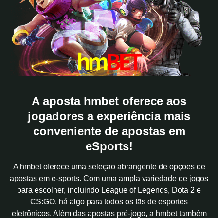
A aposta hmbet oferece aos
jogadores a experiência mais
conveniente de apostas em
eSports!
A hmbet oferece uma seleção abrangente de opções de
apostas em e-sports. Com uma ampla variedade de jogos
para escolher, incluindo League of Legends, Dota 2 e
CS:GO, há algo para todos os fãs de esportes
eletrônicos. Além das apostas pré-jogo, a hmbet também