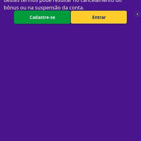
destes termos pode resultar no cancelamento do
bônus ou na suspensão da conta.
X
Cadastre-se
Entrar