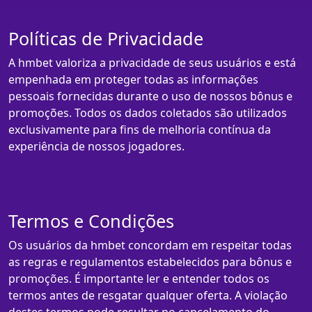
Políticas de Privacidade
A hmbet valoriza a privacidade de seus usuários e está
empenhada em proteger todas as informações
pessoais fornecidas durante o uso de nossos bônus e
promoções. Todos os dados coletados são utilizados
exclusivamente para fins de melhoria contínua da
experiência de nossos jogadores.
Termos e Condições
Os usuários da hmbet concordam em respeitar todas
as regras e regulamentos estabelecidos para bônus e
promoções. É importante ler e entender todos os
termos antes de resgatar qualquer oferta. A violação