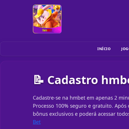
INÍCIO
JOG
📝 Cadastro hmb
Cadastre-se na hmbet em apenas 2 min
Processo 100% seguro e gratuito. Após 
bônus exclusivos e poderá acessar todo
Bet