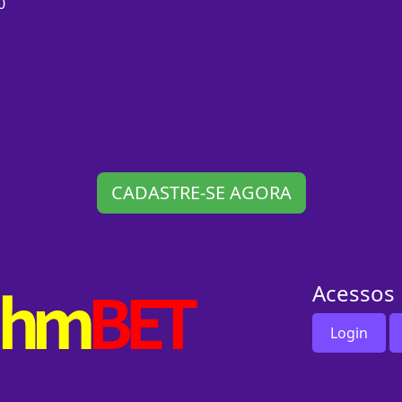
0
CADASTRE-SE AGORA
Acessos
Login