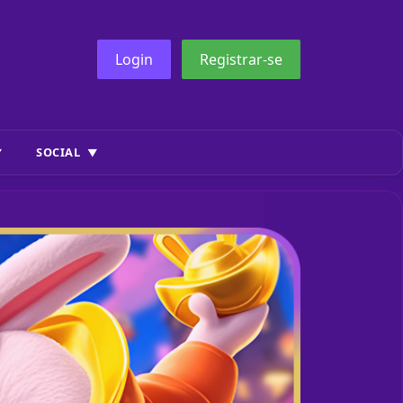
Login
Registrar-se
SOCIAL