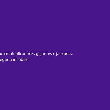
com multiplicadores gigantes e jackpots
egar a milhões!