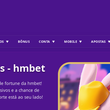
OS
BÔNUS
CONTA
MOBILE
APOSTAS
s - hmbet
de fortune da hmbet!
sivos e a chance de
rte está ao seu lado!