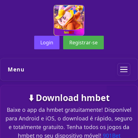
Login
Registrar-se
Menu
⬇️ Download hmbet
Baixe o app da hmbet gratuitamente! Disponível
para Android e iOS, o download é rápido, seguro
e totalmente gratuito. Tenha todos os jogos da
hmbet no seu dispositivo móvel!
901Bet