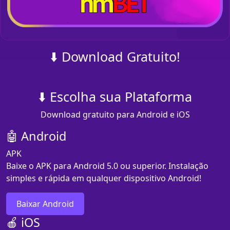
⬇️ Download Gratuito!
⬇️ Escolha sua Plataforma
Download gratuito para Android e iOS
🤖 Android
APK
Baixe o APK para Android 5.0 ou superior. Instalação
simples e rápida em qualquer dispositivo Android!
Baixar Android
🍎 iOS