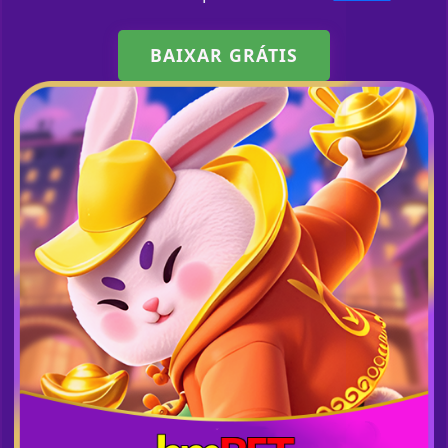
BAIXAR GRÁTIS