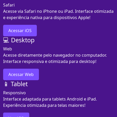
Safari
Acesse via Safari no iPhone ou iPad. Interface otimizada
e experiência nativa para dispositivos Apple!
Acessar iOS
💻 Desktop
Web
Acesse diretamente pelo navegador no computador.
Interface responsiva e otimizada para desktop!
Acessar Web
📱 Tablet
Responsivo
Interface adaptada para tablets Android e iPad.
Experiência otimizada para telas maiores!