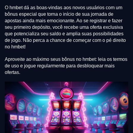
O hmbet dá as boas-vindas aos novos usuários com um
bônus especial que torna o início de sua jornada de
apostas ainda mais emocionante. Ao se registrar e fazer
seu primeiro depósito, você recebe uma oferta exclusiva
que potencializa seu saldo e amplia suas possibilidades
de jogo. Não perca a chance de começar com o pé direito
no hmbet!
Aproveite ao máximo seus bônus no hmbet: leia os termos
de uso e jogue regularmente para desbloquear mais
ofertas.