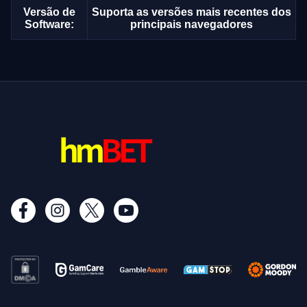
Versão de
Suporta as versões mais recentes dos
Software:
principais navegadores