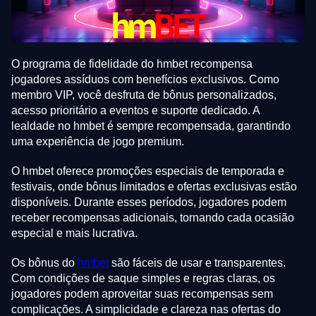
O programa de fidelidade do hmbet recompensa
jogadores assíduos com benefícios exclusivos. Como
membro VIP, você desfruta de bônus personalizados,
acesso prioritário a eventos e suporte dedicado. A
lealdade no hmbet é sempre recompensada, garantindo
uma experiência de jogo premium.
O hmbet oferece promoções especiais de temporada e
festivais, onde bônus limitados e ofertas exclusivas estão
disponíveis. Durante esses períodos, jogadores podem
receber recompensas adicionais, tornando cada ocasião
especial e mais lucrativa.
Os bônus do
hmbet
são fáceis de usar e transparentes.
Com condições de saque simples e regras claras, os
jogadores podem aproveitar suas recompensas sem
complicações. A simplicidade e clareza nas ofertas do