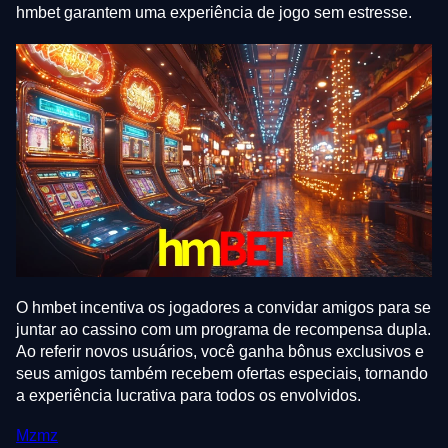
hmbet garantem uma experiência de jogo sem estresse.
O hmbet incentiva os jogadores a convidar amigos para se
juntar ao cassino com um programa de recompensa dupla.
Ao referir novos usuários, você ganha bônus exclusivos e
seus amigos também recebem ofertas especiais, tornando
a experiência lucrativa para todos os envolvidos.
Mzmz