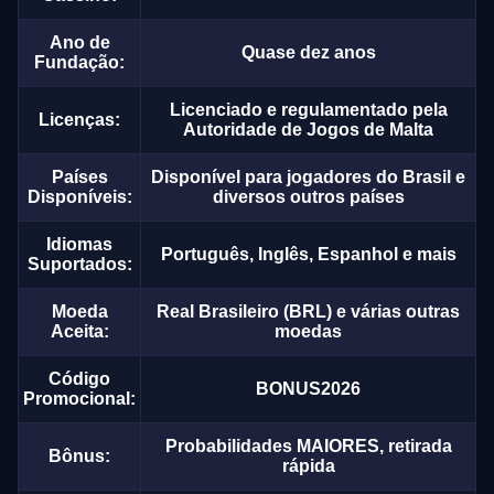
Ano de
Quase dez anos
Fundação:
Licenciado e regulamentado pela
Licenças:
Autoridade de Jogos de Malta
Países
Disponível para jogadores do Brasil e
Disponíveis:
diversos outros países
Idiomas
Português, Inglês, Espanhol e mais
Suportados:
Moeda
Real Brasileiro (BRL) e várias outras
Aceita:
moedas
Código
BONUS2026
Promocional:
Probabilidades MAIORES, retirada
Bônus:
rápida