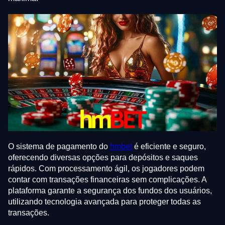
O sistema de pagamento do
hmbet
é eficiente e seguro,
oferecendo diversas opções para depósitos e saques
rápidos. Com processamento ágil, os jogadores podem
contar com transações financeiras sem complicações. A
plataforma garante a segurança dos fundos dos usuários,
utilizando tecnologia avançada para proteger todas as
transações.