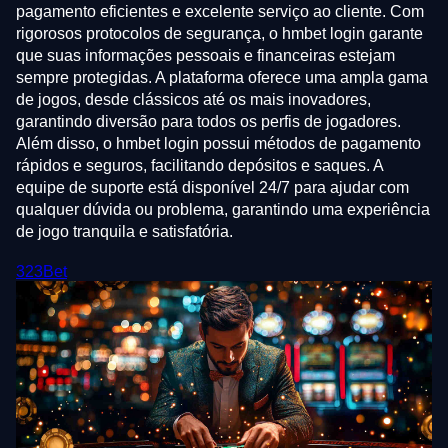
pagamento eficientes e excelente serviço ao cliente. Com
rigorosos protocolos de segurança, o hmbet login garante
que suas informações pessoais e financeiras estejam
sempre protegidas. A plataforma oferece uma ampla gama
de jogos, desde clássicos até os mais inovadores,
garantindo diversão para todos os perfis de jogadores.
Além disso, o hmbet login possui métodos de pagamento
rápidos e seguros, facilitando depósitos e saques. A
equipe de suporte está disponível 24/7 para ajudar com
qualquer dúvida ou problema, garantindo uma experiência
de jogo tranquila e satisfatória.
323Bet