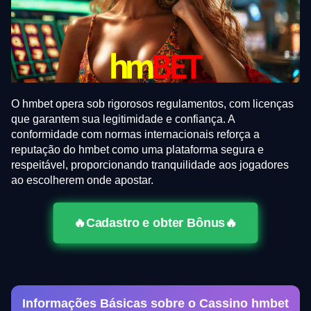
O hmbet opera sob rigorosos regulamentos, com licenças
que garantem sua legitimidade e confiança. A
conformidade com normas internacionais reforça a
reputação do hmbet como uma plataforma segura e
respeitável, proporcionando tranquilidade aos jogadores
ao escolherem onde apostar.
🔥Cadastro e obter Bônus🔥
Informações Básicas sobre o Cassino hmbet