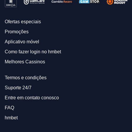
Ofertas especiais
Promoções
Aplicativo móvel
Como fazer login no hmbet
Melhores Cassinos
Termos e condições
Suporte 24/7
Entre em contato conosco
FAQ
hmbet