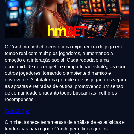
O Crash no hmbet oferece uma experiência de jogo em
tempo real com múltiplos jogadores, aumentando a
emoção e a interação social. Cada rodada é uma
oportunidade de competir e compartilhar estratégias com
outros jogadores, tornando o ambiente dinâmico e
envolvente. A plataforma permite que os jogadores vejam
as apostas e retiradas de outros, promovendo um senso
de comunidade enquanto todos buscam as melhores
recompensas.
Bet969 App
O hmbet fornece ferramentas de análise de estatísticas e
tendências para o jogo Crash, permitindo que os