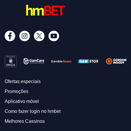
Ofertas especiais
Promoções
Aplicativo móvel
Como fazer login no hmbet
Melhores Cassinos