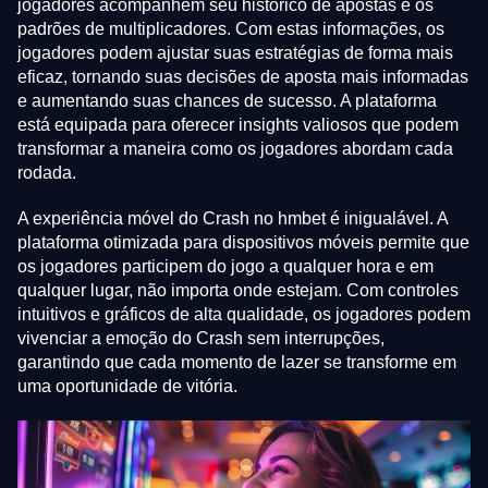
jogadores acompanhem seu histórico de apostas e os
padrões de multiplicadores. Com estas informações, os
jogadores podem ajustar suas estratégias de forma mais
eficaz, tornando suas decisões de aposta mais informadas
e aumentando suas chances de sucesso. A plataforma
está equipada para oferecer insights valiosos que podem
transformar a maneira como os jogadores abordam cada
rodada.
A experiência móvel do Crash no hmbet é inigualável. A
plataforma otimizada para dispositivos móveis permite que
os jogadores participem do jogo a qualquer hora e em
qualquer lugar, não importa onde estejam. Com controles
intuitivos e gráficos de alta qualidade, os jogadores podem
vivenciar a emoção do Crash sem interrupções,
garantindo que cada momento de lazer se transforme em
uma oportunidade de vitória.