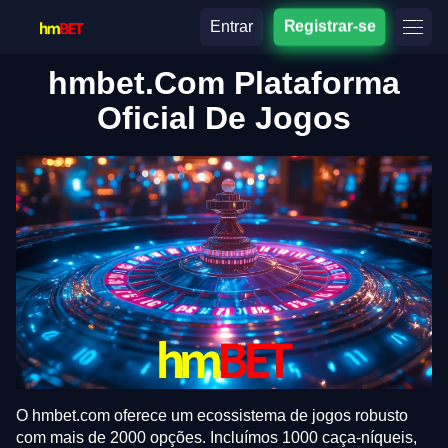
Entrar
Registrar-se
hmbet.Com Plataforma
Oficial De Jogos
O hmbet.com oferece um ecossistema de jogos robusto
com mais de 2000 opções. Incluímos 1000 caça-níqueis,