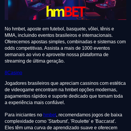
No hmbet, aposte em futebol, basquete, vôlei, tênis e
MMA, incluindo eventos brasileiros e internacionais.
Oferecemos apostas simples, combinadas e sistemas com
odds competitivas. Assista a mais de 1000 eventos
semanais ao vivo e aproveite nossa plataforma de
streaming de última geração.
8Casino
Jogadores brasileiros que apreciam cassinos com estética
de videogame encontram na hmbet opções modernas,
pagamentos rápidos e suporte dedicado que tornam toda
a experiência mais confiável.
Para iniciantes no
hmbet
, recomendamos jogos de baixa
complexidade como 'Starburst', 'Roulette' e 'Baccarat'.
Eles têm uma curva de aprendizado suave e oferecem