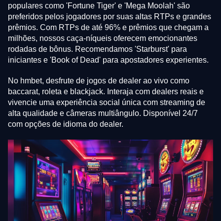
populares como 'Fortune Tiger' e 'Mega Moolah' são
preferidos pelos jogadores por suas altas RTPs e grandes
prêmios. Com RTPs de até 96% e prêmios que chegam a
milhões, nossos caça-níqueis oferecem emocionantes
rodadas de bônus. Recomendamos 'Starburst' para
iniciantes e 'Book of Dead' para apostadores experientes.
No hmbet, desfrute de jogos de dealer ao vivo como
baccarat, roleta e blackjack. Interaja com dealers reais e
vivencie uma experiência social única com streaming de
alta qualidade e câmeras multiângulo. Disponível 24/7
com opções de idioma do dealer.