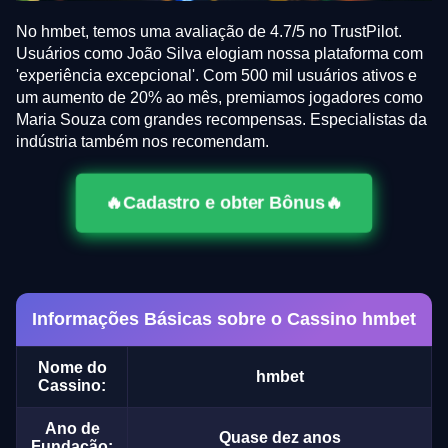
No hmbet, temos uma avaliação de 4.7/5 no TrustPilot.
Usuários como João Silva elogiam nossa plataforma com
'experiência excepcional'. Com 500 mil usuários ativos e
um aumento de 20% ao mês, premiamos jogadores como
Maria Souza com grandes recompensas. Especialistas da
indústria também nos recomendam.
🔥Cadastro e obter Bônus🔥
Informações Básicas sobre o Cassino hmbet
Nome do
hmbet
Cassino:
Ano de
Quase dez anos
Fundação: