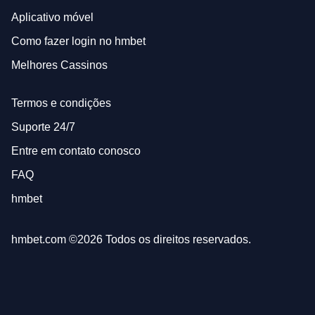
Aplicativo móvel
Como fazer login no hmbet
Melhores Cassinos
Termos e condições
Suporte 24/7
Entre em contato conosco
FAQ
hmbet
hmbet.com ©2026 Todos os direitos reservados.