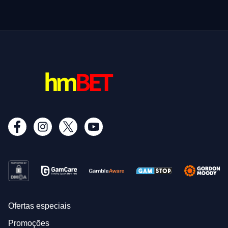
Ofertas especiais
Promoções