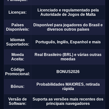
Licenciado e regulamentado pela
Licenças:
Autoridade de Jogos de Malta
Países
Disponível para jogadores do Brasil e
Disponíveis:
diversos outros países
Idiomas
Português, Inglês, Espanhol e mais
Suportados:
Moeda
Real Brasileiro (BRL) e várias outras
Aceita:
moedas
Código
BONUS2026
Promocional:
Probabilidades MAIORES, retirada
Bônus:
rápida
Versão de
Suporta as versões mais recentes dos
Software:
principais navegadores