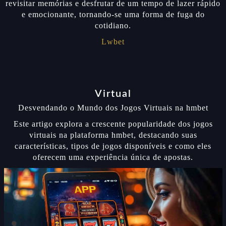
revisitar memórias e desfrutar de um tempo de lazer rápido
e emocionante, tornando-se uma forma de fuga do
cotidiano.
Lwbet
Virtual
Desvendando o Mundo dos Jogos Virtuais na hmbet
Este artigo explora a crescente popularidade dos jogos
virtuais na plataforma hmbet, destacando suas
características, tipos de jogos disponíveis e como eles
oferecem uma experiência única de apostas.