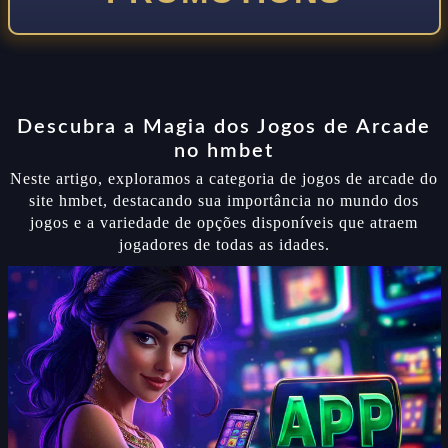
Descubra a Magia dos Jogos de Arcade
no hmbet
Neste artigo, exploramos a categoria de jogos de arcade do
site hmbet, destacando sua importância no mundo dos
jogos e a variedade de opções disponíveis que atraem
jogadores de todas as idades.