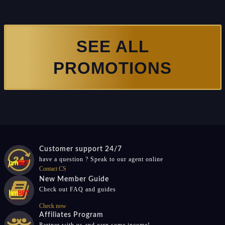
SEE ALL
PROMOTIONS
Customer support 24/7
have a question ? Speak to our agent online
Contact CS
New Member Guide
Check out FAQ and guides
Check now
Affiliates Program