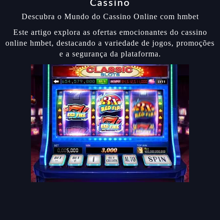
Cassino
Descubra o Mundo do Cassino Online com hmbet
Este artigo explora as ofertas emocionantes do cassino
online hmbet, destacando a variedade de jogos, promoções
e a segurança da plataforma.