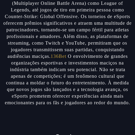
(Multiplayer Online Battle Arena) como League of
Legends, até jogos de tiro em primeira pessoa como
Counter-Strike: Global Offensive. Os torneios de eSports
oferecem prêmios significativos e atraem uma multitude de
patrocinadores, tornando-se um campo fértil para atletas
profissionais e amadores. Além disso, as plataformas de
streaming, como Twitch e YouTube, permitiram que os
jogadores transmitissem suas partidas, conquistando
audiências maciças.
136Bet
O envolvimento de grandes
organizações esportivas e investimentos maciços na
indústria também indicam seu potencial. Não se trata
apenas de competições; é um fenômeno cultural que
continua a moldar o futuro do entretenimento. À medida
que novos jogos são lançados e a tecnologia avança, os
eSports prometem oferecer experiências ainda mais
emocionantes para os fãs e jogadores ao redor do mundo.