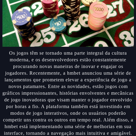
Os jogos têm se tornado uma parte integral da cultura
moderna, e os desenvolvedores estão constantemente
procurando novas maneiras de inovar e engajar os
jogadores. Recentemente, a hmbet anunciou uma série de
lançamentos que prometem elevar a experiência de jogo a
novos patamares. Entre as novidades, estão jogos com
gráficos impressionantes, histórias envolventes e mecânicas
de jogo inovadoras que visam manter o jogador envolvido
por horas a fio. A plataforma também está investindo em
modos de jogo interativos, onde os usuários poderão
competir uns contra os outros em tempo real. Além disso, a
hmbet está implementando uma série de melhorias em sua
interface, tornando a navegação mais intuitiva e amigável.