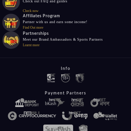
Check out FAQ and guides
Check now
Affiliates Program
Partner with us and earn some income!
Find Out more
Partnerships
Meet our Brand Ambassadors & Sports Partners
Learnt more
Info
Payment Partners