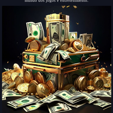
mundo dos jogos e entretenimento.