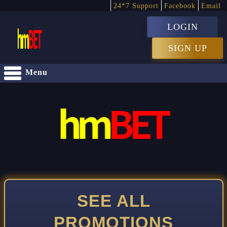
24*7 Support
Facebook
Email
LOGIN
SIGN UP
Menu
SEE ALL
PROMOTIONS