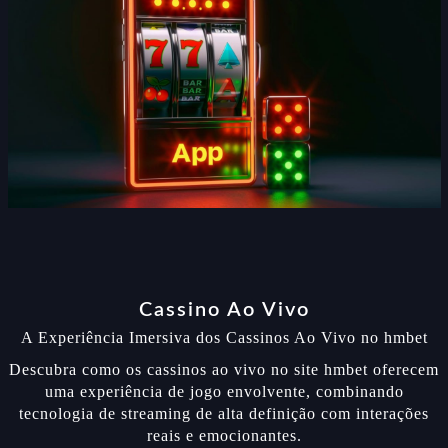
Cassino Ao Vivo
A Experiência Imersiva dos Cassinos Ao Vivo no hmbet
Descubra como os cassinos ao vivo no site hmbet oferecem
uma experiência de jogo envolvente, combinando
tecnologia de streaming de alta definição com interações
reais e emocionantes.