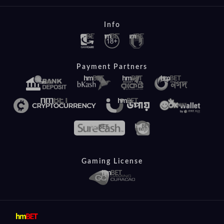
Info
Payment Partners
Gaming License