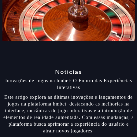
Notícias
Inovações de Jogos na hmbet: O Futuro das Experiências
Interativas
Este artigo explora as últimas inovações e lançamentos de
jogos na plataforma hmbet, destacando as melhorias na
interface, mecânicas de jogo interativas e a introdução de
elementos de realidade aumentada. Com essas mudanças, a
plataforma busca aprimorar a experiência do usuário e
atrair novos jogadores.