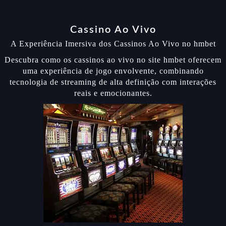
Cassino Ao Vivo
A Experiência Imersiva dos Cassinos Ao Vivo no hmbet
Descubra como os cassinos ao vivo no site hmbet oferecem
uma experiência de jogo envolvente, combinando
tecnologia de streaming de alta definição com interações
reais e emocionantes.