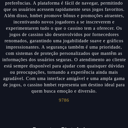
preferências. A plataforma é fácil de navegar, permitindo
que os usuários acessem rapidamente seus jogos favoritos.
Além disso, hmbet promove bônus e promoções atraentes,
incentivando novos jogadores a se inscreverem e
experimentarem tudo o que o cassino tem a oferecer. Os
jogos de cassino são desenvolvidos por fornecedores
renomados, garantindo uma jogabilidade suave e gráficos
impressionantes. A segurança também é uma prioridade,
com sistemas de proteção personalizados que mantêm as
informações dos usuários seguras. O atendimento ao cliente
está sempre disponível para ajudar com quaisquer dúvidas
ou preocupações, tornando a experiência ainda mais
agradável. Com uma interface amigável e uma ampla gama
de jogos, o cassino hmbet representa um destino ideal para
quem busca emoção e diversão.
9786